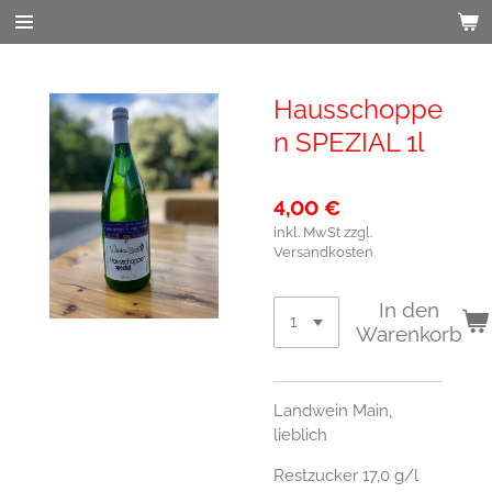
Zum
Hauptinhalt
springen
Hausschoppe
n SPEZIAL 1l
4,00 €
inkl. MwSt zzgl.
Versandkosten
In den
Warenkorb
Landwein Main,
lieblich
Restzucker 17,0 g/l