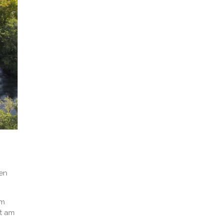
den
km
t am