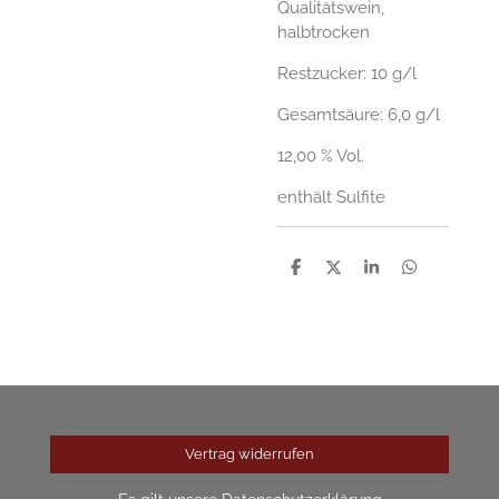
Qualitätswein,
halbtrocken
Restzucker: 10 g/l
Gesamtsäure: 6,0 g/l
12,00 % Vol.
enthält Sulfite
T
T
T
T
e
e
e
e
i
i
i
i
l
l
l
l
e
e
e
e
n
n
n
n
Vertrag widerrufen